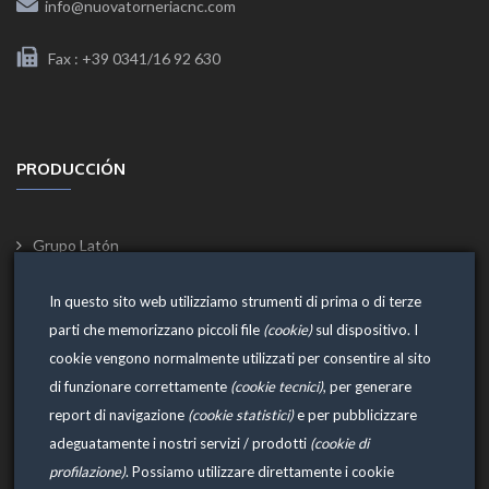
info@nuovatorneriacnc.com
Fax : +39 0341/16 92 630
PRODUCCIÓN
Grupo Latón
Grupo Latón pequeñas piezas
In questo sito web utilizziamo strumenti di prima o di terze
Pernos y Tirantes
parti che memorizzano piccoli file
(cookie)
sul dispositivo. I
Boquilla Perforada
cookie vengono normalmente utilizzati per consentire al sito
Portagoma
di funzionare correttamente
(cookie tecnici)
, per generare
report di navigazione
(cookie statistici)
e per pubblicizzare
Portagoma Roscados
adeguatamente i nostri servizi / prodotti
(cookie di
Grifería Cerveza
profilazione)
. Possiamo utilizzare direttamente i cookie