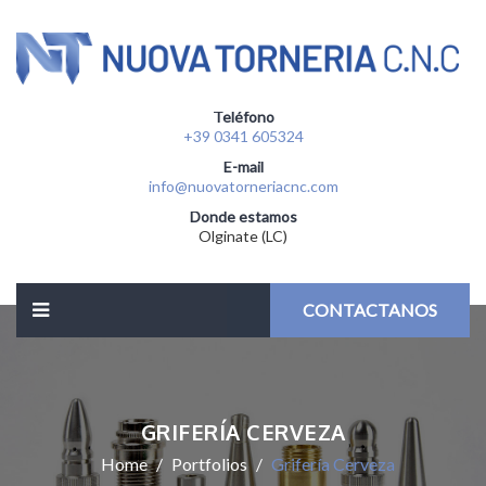
Teléfono
+39 0341 605324
E-mail
info@nuovatorneriacnc.com
Donde estamos
Olginate (LC)
CONTACTANOS
GRIFERÍA CERVEZA
Home
Portfolios
Grifería Cerveza